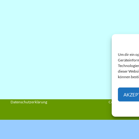
Um dir ein o
Geräteinform
Technologien
dieser Websi
können best
AKZEP
Datenschutzerklärung
Cookie-Richtlinie 