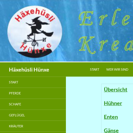
Zum
Inhalt
springen
Suchen
Häxehüsli Hünxe
START
WER WIR SIND
START
Übersicht
PFERDE
Hühner
SCHAFE
GEFLÜGEL
Enten
KRÄUTER
Gänse