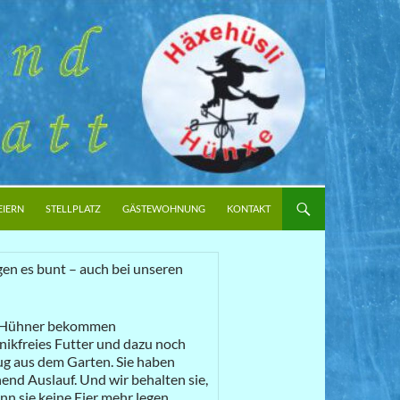
EIERN
STELLPLATZ
GÄSTEWOHNUNG
KONTAKT
en es bunt – auch bei unseren
 Hühner bekommen
nikfreies Futter und dazu noch
g aus dem Garten. Sie haben
end Auslauf. Und wir behalten sie,
n sie keine Eier mehr legen.