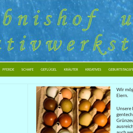
PFERDE
SCHAFE
GEFLÜGEL
KRÄUTER
KREATIVES
GEBURTSTAGSF
Wir mög
Eiern.
Unsere
gentech
Grünzeu
ausreich
auch wen