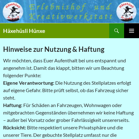
Zum
Inhalt
springen
Suchen
Häxehüsli Hünxe
PRIMÄR
MENÜ
Hinweise zur Nutzung & Haftung
Wir möchten, dass Euer Aufenthalt bei uns entspannt und
angenehm ist. Damit das klappt, bitten wir um Beachtung
folgender Punkte:
Eigene Verantwortung:
Die Nutzung des Stellplatzes erfolgt
auf eigene Gefahr. Bitte prüft selbst, ob das Fahrzeug sicher
steht.
Haftung:
Für Schäden an Fahrzeugen, Wohnwagen oder
mitgebrachten Gegenständen übernehmen wir keine Haftung
– außer bei Vorsatz oder grober Fahrlässigkeit unsererseits.
Rücksicht:
Bitte respektiert unsere Privatsphäre und die
unserer Tiere. Der gebuchte Stellplatz umfasst nur die