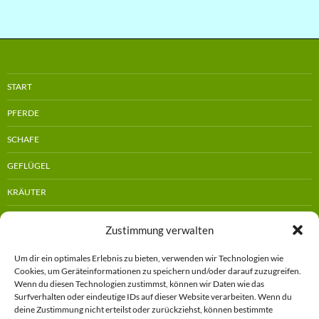
START
PFERDE
SCHAFE
GEFLÜGEL
KRÄUTER
KREATIVES
Zustimmung verwalten
GEBURTSTAGSFEIERN
Impressum
Um dir ein optimales Erlebnis zu bieten, verwenden wir Technologien wie
STELLPLATZ
Cookies, um Geräteinformationen zu speichern und/oder darauf zuzugreifen.
Wenn du diesen Technologien zustimmst, können wir Daten wie das
Surfverhalten oder eindeutige IDs auf dieser Website verarbeiten. Wenn du
GÄSTEWOHNUNG
deine Zustimmung nicht erteilst oder zurückziehst, können bestimmte
Datenschutzerklärung